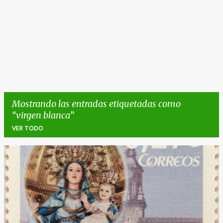
Mostrando las entradas etiquetadas como
virgen blanca
VER TODO
E
n
t
r
a