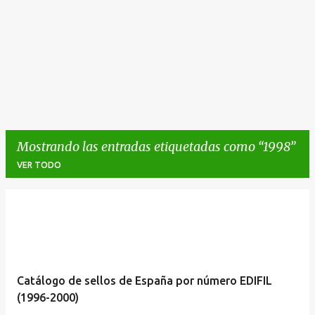
Mostrando las entradas etiquetadas como
1998
VER TODO
E
n
t
r
Catálogo de sellos de España por número EDIFIL
a
(1996-2000)
d