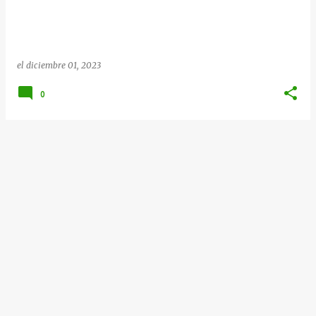
a
s
el
diciembre 01, 2023
0