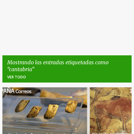
Mostrando las entradas etiquetadas como
cantabria
VER TODO
E
n
t
r
a