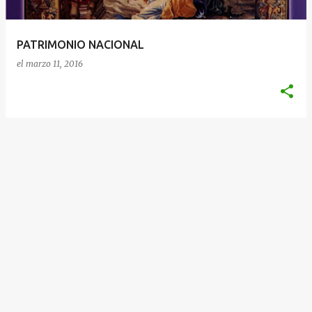
d
a
PATRIMONIO NACIONAL
s
el
marzo 11, 2016