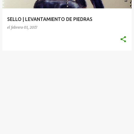
d
a
SELLO | LEVANTAMIENTO DE PIEDRAS
s
el
febrero 01, 2017