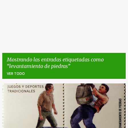
Mostrando las entradas etiquetadas como
levantamiento de piedras
VER TODO
E
n
t
r
a