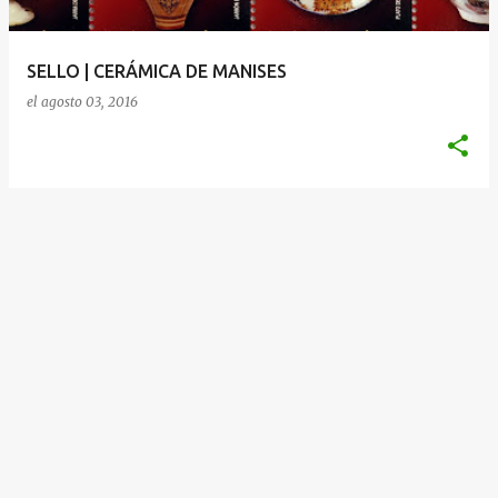
d
a
SELLO | CERÁMICA DE MANISES
s
el
agosto 03, 2016