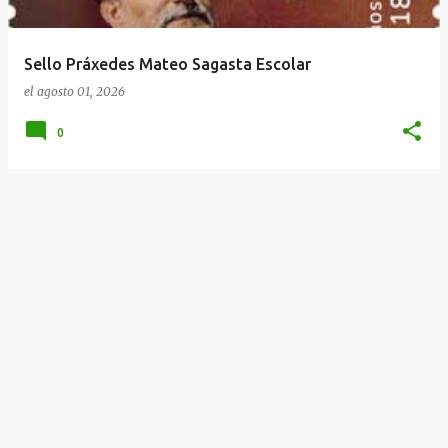
d
a
Sello Práxedes Mateo Sagasta Escolar
s
el
agosto 01, 2026
0