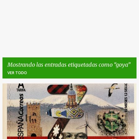
Mostrando las entradas etiquetadas como
goya
VER TODO
E
n
t
r
a
d