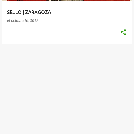
a
SELLO | ZARAGOZA
s
el
octubre 16, 2019