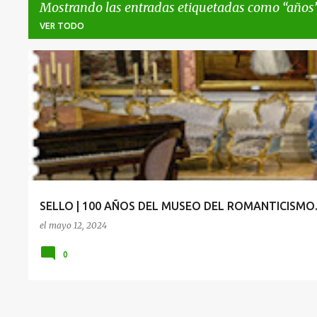
Mostrando las entradas etiquetadas como
años
VER TODO
E
100
AÑOS
MADRID
MUSEO
ROMANTICISMO
n
t
r
a
d
a
SELLO | 100 AÑOS DEL MUSEO DEL ROMANTICISMO
s
el
mayo 12, 2024
0