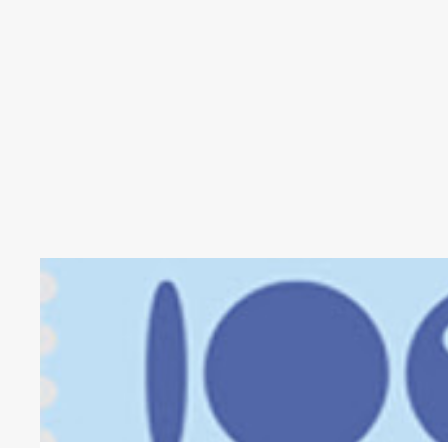
100
AÑOS
TELEFONICA