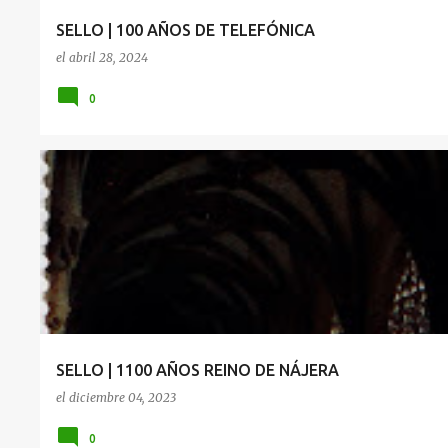
SELLO | 100 AÑOS DE TELEFÓNICA
el
abril 28, 2024
0
AÑOS
NAJERA
REINO
SELLO | 1100 AÑOS REINO DE NÁJERA
el
diciembre 04, 2023
0