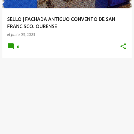
d
a
SELLO | FACHADA ANTIGUO CONVENTO DE SAN
s
FRANCISCO. OURENSE
el
junio 03, 2023
0