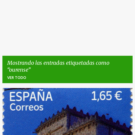
Mostrando las entradas etiquetadas como
ourense
VER TODO
E
n
t
r
a