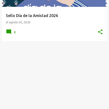
d
a
Sello Día de la Amistad 2026
s
el
agosto 01, 2026
0