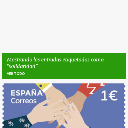
Mostrando las entradas etiquetadas como
solidaridad
VER TODO
E
n
t
r
a