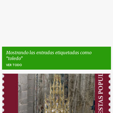
Mostrando las entradas etiquetadas como
toledo
VER TODO
E
n
t
r
a