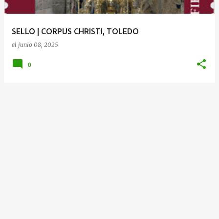
d
a
SELLO | CORPUS CHRISTI, TOLEDO
s
el
junio 08, 2025
0